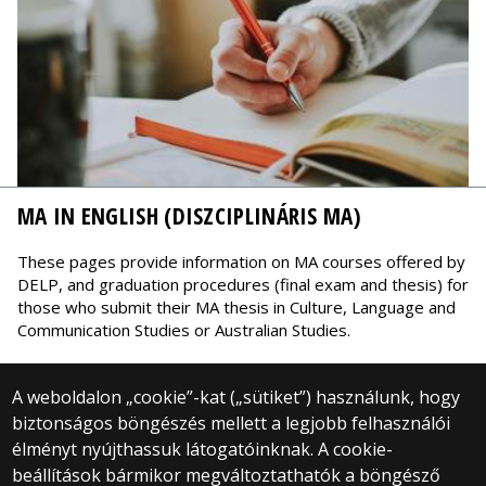
MA IN ENGLISH (DISZCIPLINÁRIS MA)
These pages provide information on MA courses offered by
DELP, and graduation procedures (final exam and thesis) for
those who submit their MA thesis in Culture, Language and
Communication Studies or Australian Studies.
A weboldalon „cookie”-kat („sütiket”) használunk, hogy
biztonságos böngészés mellett a legjobb felhasználói
élményt nyújthassuk látogatóinknak. A cookie-
© 2024 Eötvös Loránd University
beállítások bármikor megváltoztathatók a böngésző
All Rights Reserved.